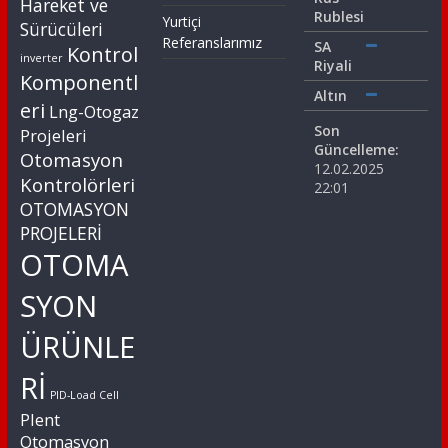
Hareket ve
Rublesi
Yurtiçi
Sürücüleri
Referanslarımız
SA
Kontrol
inverter
Riyali
Komponentl
Altın
eri
Lng-Otogaz
Son
Projeleri
Güncelleme:
Otomasyon
12.02.2025
Kontrolörleri
22:01
OTOMASYON
PROJELERİ
OTOMA
SYON
ÜRÜNLE
Rİ
PID-Load Cell
Plent
Otomasyon