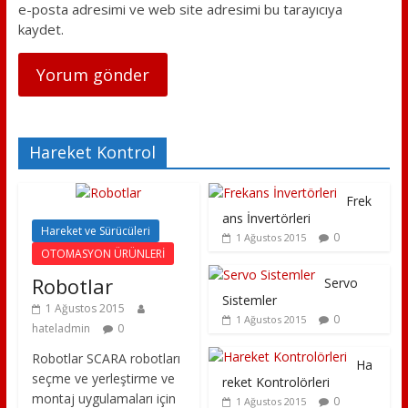
e-posta adresimi ve web site adresimi bu tarayıcıya
kaydet.
Hareket Kontrol
Frek
ans İnvertörleri
Hareket ve Sürücüleri
0
1 Ağustos 2015
OTOMASYON ÜRÜNLERİ
Robotlar
Servo
Sistemler
1 Ağustos 2015
0
1 Ağustos 2015
hateladmin
0
Robotlar SCARA robotları
Ha
seçme ve yerleştirme ve
reket Kontrolörleri
montaj uygulamaları için
0
1 Ağustos 2015