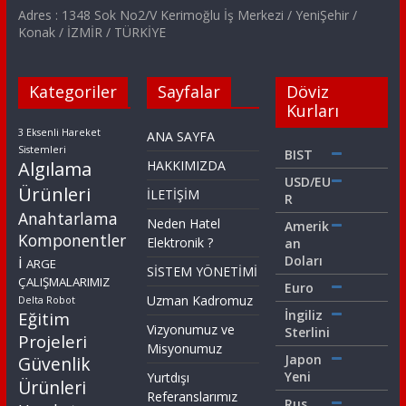
Adres : 1348 Sok No2/V Kerimoğlu İş Merkezi / YeniŞehir /
Konak / İZMİR / TÜRKİYE
Kategoriler
Sayfalar
Döviz
Kurları
3 Eksenli Hareket
ANA SAYFA
Sistemleri
BIST
Algılama
HAKKIMIZDA
USD/EU
Ürünleri
İLETİŞİM
R
Anahtarlama
Neden Hatel
Amerik
Komponentler
Elektronik ?
an
i
Doları
ARGE
SİSTEM YÖNETİMİ
ÇALIŞMALARIMIZ
Euro
Uzman Kadromuz
Delta Robot
İngiliz
Eğitim
Vizyonumuz ve
Sterlini
Projeleri
Misyonumuz
Japon
Güvenlik
Yeni
Yurtdışı
Ürünleri
Referanslarımız
Rus