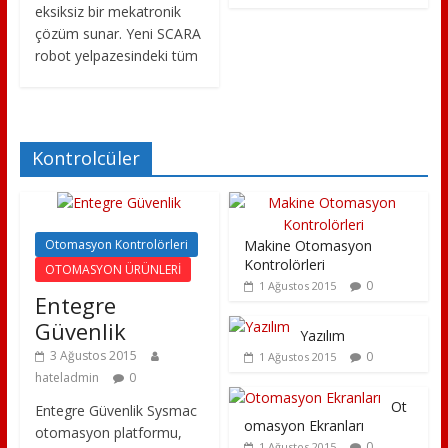
eksiksiz bir mekatronik
çözüm sunar. Yeni SCARA
robot yelpazesindeki tüm
Kontrolcüler
Otomasyon Kontrolörleri
Makine Otomasyon
Kontrolörleri
OTOMASYON ÜRÜNLERİ
0
1 Ağustos 2015
Entegre
Güvenlik
Yazılım
3 Ağustos 2015
0
1 Ağustos 2015
hateladmin
0
Ot
Entegre Güvenlik Sysmac
omasyon Ekranları
otomasyon platformu,
0
1 Ağustos 2015