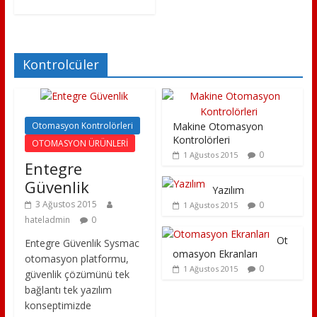
Kontrolcüler
Otomasyon Kontrolörleri
Makine Otomasyon
Kontrolörleri
OTOMASYON ÜRÜNLERİ
0
1 Ağustos 2015
Entegre
Güvenlik
Yazılım
3 Ağustos 2015
0
1 Ağustos 2015
hateladmin
0
Ot
Entegre Güvenlik Sysmac
omasyon Ekranları
otomasyon platformu,
0
1 Ağustos 2015
güvenlik çözümünü tek
bağlantı tek yazılım
konseptimizde