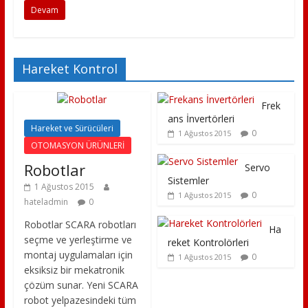
Devam
Hareket Kontrol
Frek
ans İnvertörleri
Hareket ve Sürücüleri
0
1 Ağustos 2015
OTOMASYON ÜRÜNLERİ
Robotlar
Servo
Sistemler
1 Ağustos 2015
0
1 Ağustos 2015
hateladmin
0
Robotlar SCARA robotları
Ha
seçme ve yerleştirme ve
reket Kontrolörleri
montaj uygulamaları için
0
1 Ağustos 2015
eksiksiz bir mekatronik
çözüm sunar. Yeni SCARA
robot yelpazesindeki tüm