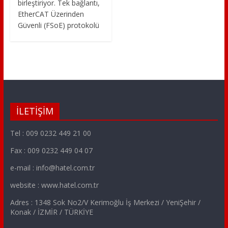
birleştiriyor. Tek bağlantı,
EtherCAT Üzerinden
Güvenli (FSoE) protokolü
İLETİŞİM
Tel : 009 0232 449 21 00
Fax : 009 0232 449 04 07
e-mail : info@hatel.com.tr
website : www.hatel.com.tr
Adres : 1348 Sok No2/V Kerimoğlu İş Merkezi / YeniŞehir /
Konak / İZMİR / TÜRKİYE