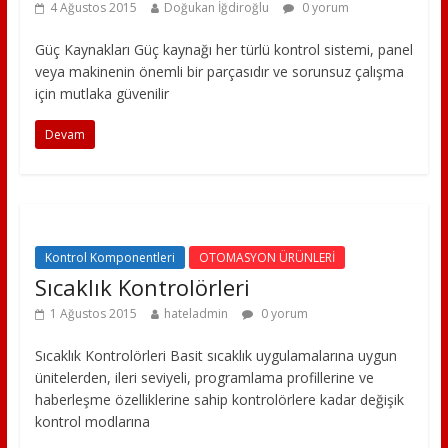
4 Ağustos 2015
Doğukan İğdiroğlu
0 yorum
Güç Kaynakları Güç kaynağı her türlü kontrol sistemi, panel
veya makinenin önemli bir parçasıdır ve sorunsuz çalışma
için mutlaka güvenilir
Devam
Kontrol Komponentleri
OTOMASYON ÜRÜNLERİ
Sıcaklık Kontrolörleri
1 Ağustos 2015
hateladmin
0 yorum
Sıcaklık Kontrolörleri Basit sıcaklık uygulamalarına uygun
ünitelerden, ileri seviyeli, programlama profillerine ve
haberleşme özelliklerine sahip kontrolörlere kadar değişik
kontrol modlarına