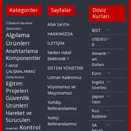
Kategoriler
Sayfalar
Döviz
Kurları
3 Eksenli Hareket
ANA SAYFA
Sistemleri
BIST
Algılama
HAKKIMIZDA
USD/EU
Ürünleri
İLETİŞİM
R
Anahtarlama
Neden Hatel
Amerik
Komponentler
Elektronik ?
an
i
Doları
ARGE
SİSTEM YÖNETİMİ
ÇALIŞMALARIMIZ
Euro
Uzman Kadromuz
Delta Robot
İngiliz
Eğitim
Vizyonumuz ve
Sterlini
Projeleri
Misyonumuz
Japon
Güvenlik
Yeni
Yurtdışı
Ürünleri
Referanslarımız
Rus
Hareket ve
Rublesi
Yurtiçi
Sürücüleri
Referanslarımız
SA
Kontrol
inverter
Riyali